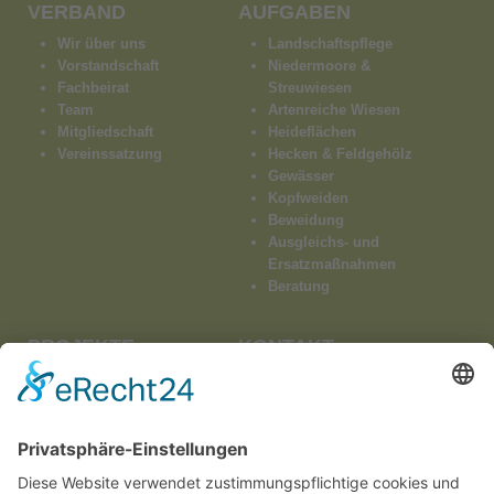
VERBAND
AUFGABEN
Wir über uns
Landschaftspflege
Vorstandschaft
Niedermoore &
Fachbeirat
Streuwiesen
Team
Artenreiche Wiesen
Mitgliedschaft
Heideflächen
Vereinssatzung
Hecken & Feldgehölz
Gewässer
Kopfweiden
Beweidung
Ausgleichs- und
Ersatzmaßnahmen
Beratung
PROJEKTE
KONTAKT
Laufende
Kontaktformular
Impressum
Streuobst-Pakt Donau-
Datenschutz
Ries
Moorschutz im Mertinger
und Oberndorfer Ried