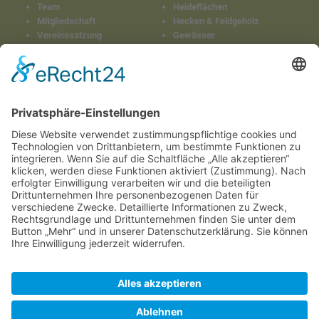
Team
Heideflächen
Mitgliedschaft
Hecken & Feldgehölz
Vereinssatzung
Gewässer
Kopfweiden
Beweidung
Ausgleichs- und
Ersatzmaßnahmen
Beratung
PROJEKTE
KONTAKT
Laufende
Kontaktformular
Impressum
Streuobst-Pakt Donau-Ries
Datenschutz
Moorschutz im Mertinger
und Oberndorfer Ried
Wiesen-Initiative Donau-
Ries
Abgeschlossen
Bachmuschel
Spenderflächenkataster
DONAURIESig säen